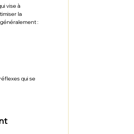
qui vise à 
miser la 
e généralement :
réflexes qui se 
nt