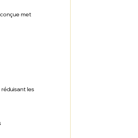
n conçue met 
 réduisant les 
s