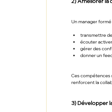
2) Améliorer la 
Un manager formé s
transmettre des
écouter active
gérer des confli
donner un feed
Ces compétences ré
renforcent la collab
3) Développer l