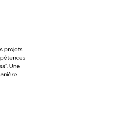
 projets 
mpétences 
as”. Une 
anière 