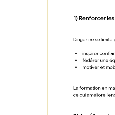
1) Renforcer le
Diriger ne se limit
inspirer confia
fédérer une équ
motiver et mob
La formation en ma
ce qui améliore l’e