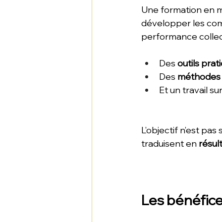
Une formation en 
développer les com
performance collect
Des 
outils prat
Des 
méthodes
Et un travail sur
L’objectif n’est pas
traduisent en 
résul
Les bénéfic