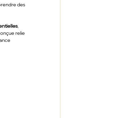
 prendre des 
entielles
, 
onçue relie 
ance 