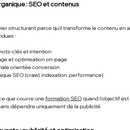
organique : SEO et contenus
er structurant parce qu’il transforme le contenu en ac
dues :
ots-clés et intention
age et optimisation on-page
riale orientée conversion
ique SEO (crawl, indexation, performance)
ce que couvre une 
formation SEO
 quand l’objectif es
 sans dépendre uniquement de la publicité. 