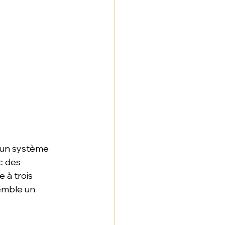
t un système 
c des 
 à trois 
emble un 