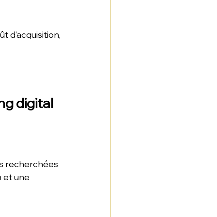
d’acquisition, 
 digital 
es recherchées 
 et une 