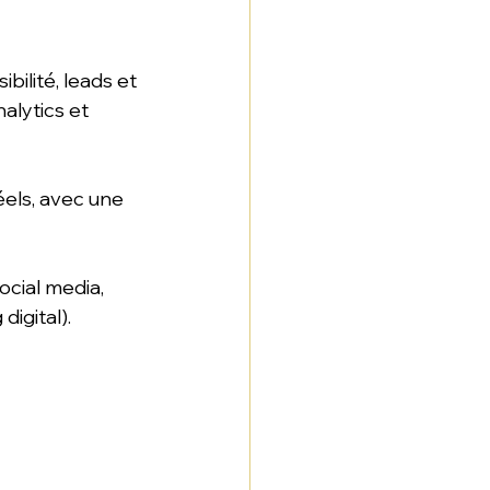
bilité, leads et 
alytics et 
els, avec une 
cial media, 
igital). 