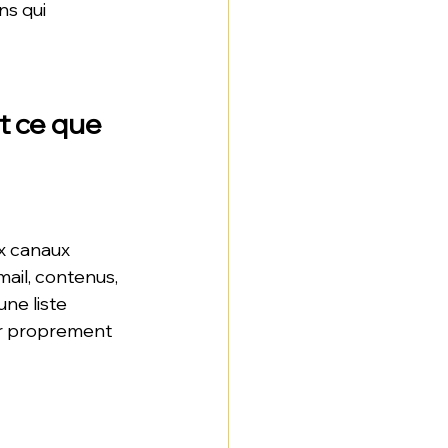
ns qui 
t ce que 
x canaux 
ail, contenus, 
ne liste 
er proprement 