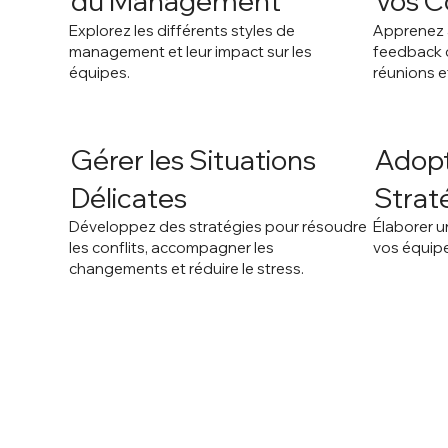
du Management
Vos C
Explorez les différents styles de
Apprenez à 
management et leur impact sur les
feedback c
équipes.
réunions e
Gérer les Situations
Adopt
Délicates
Strat
Développez des stratégies pour résoudre
Élaborer un
les conflits, accompagner les
vos équipe
changements et réduire le stress.