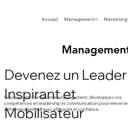
Accueil
Management
Marketing
Managemen
Managemen
Devenez un Leader
Inspirant et
Grâce à notre formation en management, développez vos
compétences en leadership et communication pour relever le
Mobilisateur
défis managériaux avec efficacité et confiance.