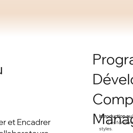
Progr
u
Dével
Comp
Manag
Introduction a
er et Encadrer
• Les fondamen
styles.