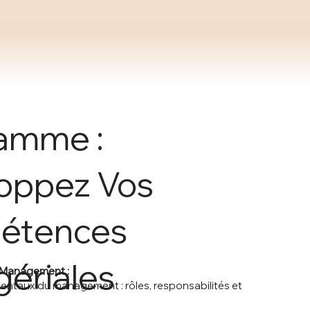
amme :
oppez Vos
étences
ériales
u Management :
taux du management : rôles, responsabilités et