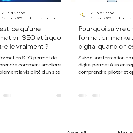
7 Gold School
7 Gold School
19 déc. 2025
3 min de lecture
19 déc. 2025
3 min de
est-ce qu’une
Pourquoi suivre u
mation SEO et à quoi
formation market
t-elle vraiment ?
digital quand on e
entrepreneur ?
formation SEO permet de
Suivre une formation en
rendre comment améliorer
digital permet à un entr
lement la visibilité d’un site sur
comprendre, piloter et o
moteurs de recherche.
ses actions d’acquisition
dépendre aveuglément 
prestataires.
Accueil