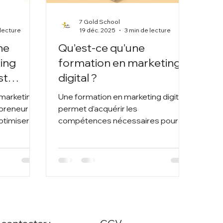
7 Gold School
 lecture
19 déc. 2025
3 min de lecture
ne
Qu’est-ce qu’une
ing
formation en marketing
st
digital ?
 marketing
Une formation en marketing digital
epreneur de
permet d’acquérir les
ptimiser
compétences nécessaires pour
 sans
attirer, convertir et fidéliser des
de
clients via les canaux numériques.