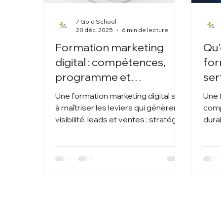
7 Gold School
20 déc. 2025
6 min de lecture
Formation marketing
Qu’
digital : compétences,
for
programme et
ser
débouchés
Une formation marketing digital sert
Une 
à maîtriser les leviers qui génèrent
comp
visibilité, leads et ventes : stratégie,
durab
contenus, acquisition payante, SEO,
les 
réseaux sociaux, analytics et
pilotage par KPI.