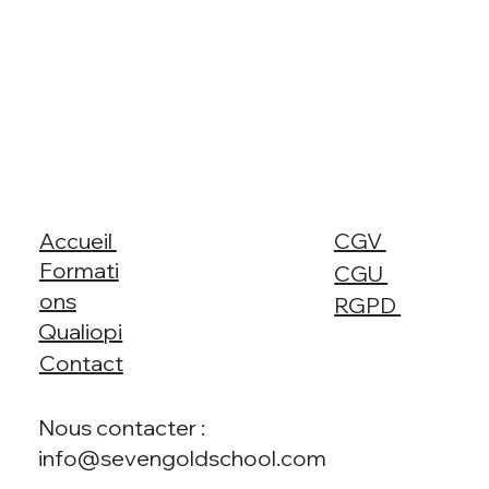
Accueil
CGV
Formati
CGU
ons
RGPD
Qualiopi
Contact
Nous contacter :
info@sevengoldschool.com